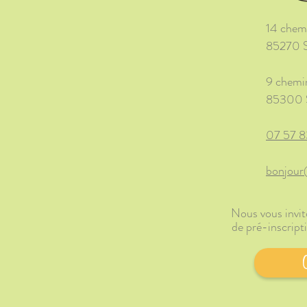
14 chemi
85270 S
9 chemi
85300 S
07 57 8
bonjour
Nous vous invit
de pré-inscript
C