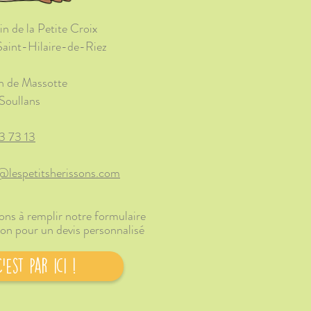
n de la Petite Croix
aint-Hilaire-de-Riez
n de Massotte
oullans
3 73 13
@lespetitsherissons.com​
ons à remplir notre formulaire
ion pour un devis personnalisé
'est par ici !