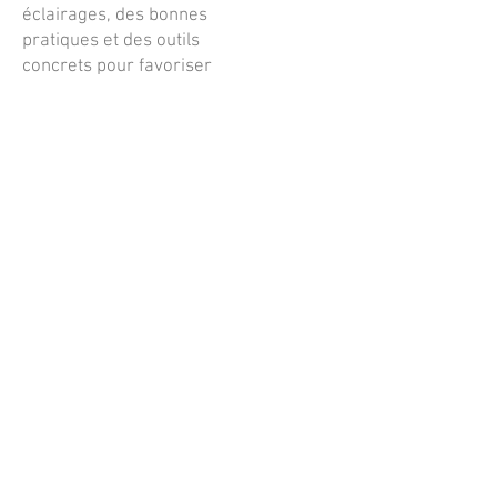
éclairages, des bonnes
pratiques et des outils
concrets pour favoriser
l’épanouissement
émotionnel des enfants
dès leurs premières
années.
Posts à venir
Découvrez d'autres catégories de ce
blog ou revenez plus tard.
bonjour@lespetitsherissons.com